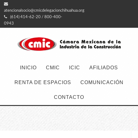
atencionalsocio@cmicdelegacionchihuahua.org
(614) 414-62-20 / 800-400-
0943
INICIO
CMIC
ICIC
AFILIADOS
RENTA DE ESPACIOS
COMUNICACIÓN
CONTACTO