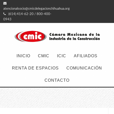
atencionalsocio@cmicdelegacionchihuahua.org
(614) 414-62-20 / 800-400-
0943
INICIO
CMIC
ICIC
AFILIADOS
RENTA DE ESPACIOS
COMUNICACIÓN
CONTACTO