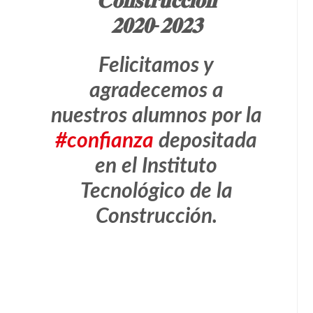
𝐂𝐨𝐧𝐬𝐭𝐫𝐮𝐜𝐜𝐢𝐨́𝐧
𝟐𝟎𝟐𝟎-𝟐𝟎𝟐𝟑
Felicitamos y
agradecemos a
nuestros alumnos por la
#confianza
depositada
en el Instituto
Tecnológico de la
Construcción.