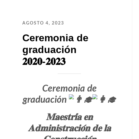
AGOSTO 4, 2023
Ceremonia de
graduación
𝟐𝟎𝟐𝟎-𝟐𝟎𝟐𝟑
Ceremonia de
graduación
𝐌𝐚𝐞𝐬𝐭𝐫𝐢́𝐚 𝐞𝐧
𝐀𝐝𝐦𝐢𝐧𝐢𝐬𝐭𝐫𝐚𝐜𝐢𝐨́𝐧 𝐝𝐞 𝐥𝐚