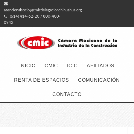
atencionalsocio@cmicdelegacionchihuahua.org
(614) 414-62-20 / 800-400-
0943
INICIO
CMIC
ICIC
AFILIADOS
RENTA DE ESPACIOS
COMUNICACIÓN
CONTACTO