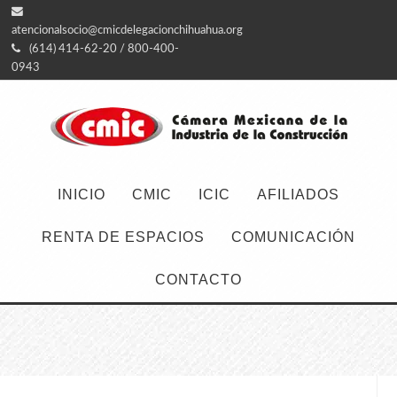
atencionalsocio@cmicdelegacionchihuahua.org
(614) 414-62-20 / 800-400-
0943
INICIO
CMIC
ICIC
AFILIADOS
RENTA DE ESPACIOS
COMUNICACIÓN
CONTACTO