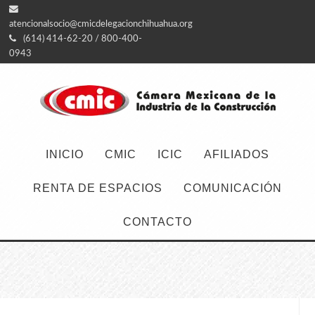
atencionalsocio@cmicdelegacionchihuahua.org
(614) 414-62-20 / 800-400-
0943
INICIO
CMIC
ICIC
AFILIADOS
RENTA DE ESPACIOS
COMUNICACIÓN
CONTACTO