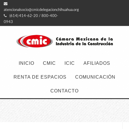
atencionalsocio@cmicdelegacionchihuahua.org
(614) 414-62-20 / 800-400-
0943
INICIO
CMIC
ICIC
AFILIADOS
RENTA DE ESPACIOS
COMUNICACIÓN
CONTACTO