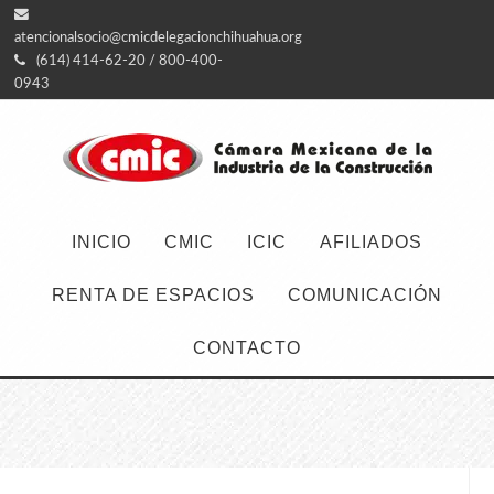
atencionalsocio@cmicdelegacionchihuahua.org
(614) 414-62-20 / 800-400-
0943
INICIO
CMIC
ICIC
AFILIADOS
RENTA DE ESPACIOS
COMUNICACIÓN
CONTACTO