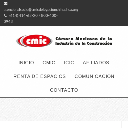
atencionalsocio@cmicdelegacionchihuahua.org
(614) 414-62-20 / 800-400-
0943
INICIO
CMIC
ICIC
AFILIADOS
RENTA DE ESPACIOS
COMUNICACIÓN
CONTACTO