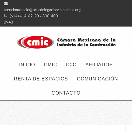
atencionalsocio@cmicdelegacionchihuahua.org
(614) 414-62-20 / 800-400-
0943
INICIO
CMIC
ICIC
AFILIADOS
RENTA DE ESPACIOS
COMUNICACIÓN
CONTACTO