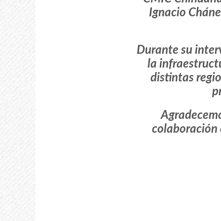
Ignacio Cháne
Durante su inter
la infraestruc
distintas reg
p
Agradecemos 
colaboración e