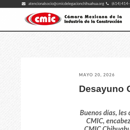
atencionalsocio@cmicdelegacionchihuahua.org
(614) 414
MAYO 20, 2026
Desayuno 
Buenos días, le
CMIC, encabeza
CMIC Chihuahua,