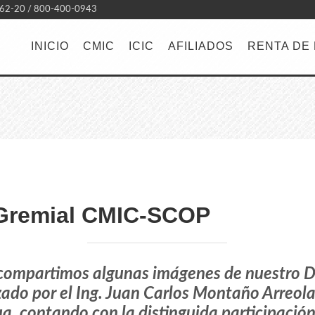
-62-20 / 800-400-0943
INICIO
CMIC
ICIC
AFILIADOS
RENTA DE
Gremial CMIC-SCOP
s compartimos algunas imágenes de nuestro 
do por el Ing. Juan Carlos Montaño Arreola
 contando con la distinguida participación