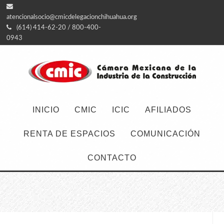
atencionalsocio@cmicdelegacionchihuahua.org
(614) 414-62-20 / 800-400-
0943
INICIO
CMIC
ICIC
AFILIADOS
RENTA DE ESPACIOS
COMUNICACIÓN
CONTACTO